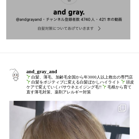
and_gray_and
白髪、薄毛、加齢毛全国から年3000人以上救出の専門店
白髪をポジティブに変える白髪ぼかしハイライト
頭皮
ケアで変えていくパサウネエイジング毛!!
毛根から育て
直す薄毛対策、薬剤アレルギー対策