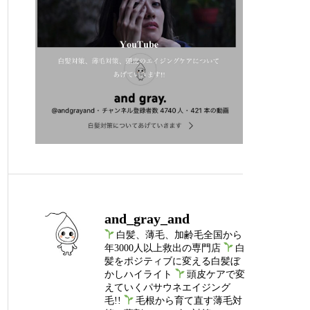
and_gray_and
白髪、薄毛、加齢毛全国から
年3000人以上救出の専門店
白
髪をポジティブに変える白髪ぼ
かしハイライト
頭皮ケアで変
えていくパサウネエイジング
毛!!
毛根から育て直す薄毛対