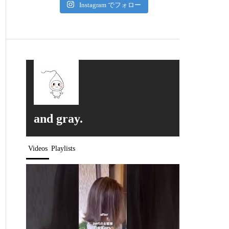
Instagram でフォロー
and gray.
Videos
Playlists