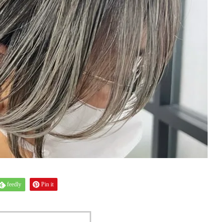
feedly
Pin it