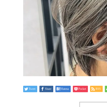
Tweet
Share
Hatena
Pocket
RSS