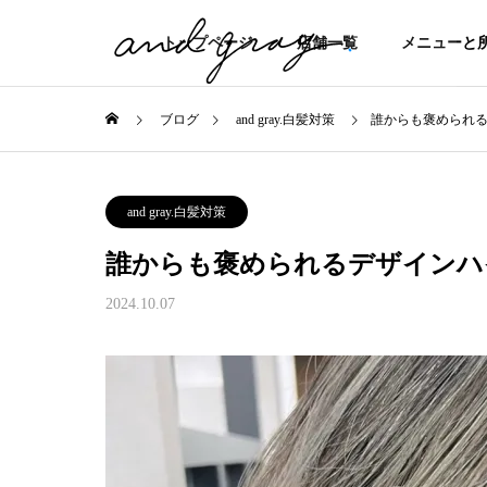
トップページ
店舗一覧
メニューと
ブログ
and gray.白髪対策
誰からも褒められ
and gray.白髪対策
誰からも褒められるデザインハ
2024.10.07