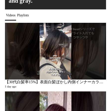
and gray.
Videos
Playlists
【30代白髪率15%】表面白髪ぼかし内側インナーカラーやりたい‼︎
1 day ago
リ
4 vi