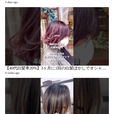
3 days ago
an
39 v
3 ye
【40代白髪率20%】3ヶ月に1回の白髪ぼかしでオシャレになりたい
4 weeks ago
K
3 vi