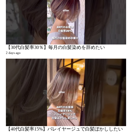
4 w
【30代白髪率30％】毎月の白髪染めを辞めたい
2 days ago
a
51 v
2 ye
【40代白髪率15%】バレイヤージュで白髪ぼかししたい