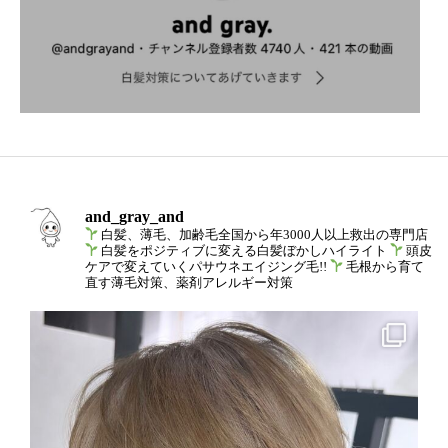
and_gray_and
白髪、薄毛、加齢毛全国から年3000人以上救出の専門店
白髪をポジティブに変える白髪ぼかしハイライト
頭皮
ケアで変えていくパサウネエイジング毛!!
毛根から育て
直す薄毛対策、薬剤アレルギー対策