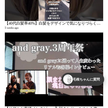
5 ye
【40代白髪率40%】白髪をデザインで気になりづらくします‼︎
5 weeks ago
K
59 v
5 ye
毛根ちゃんに質問