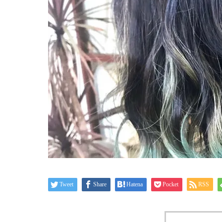
Tweet
Share
Hatena
Pocket
RSS