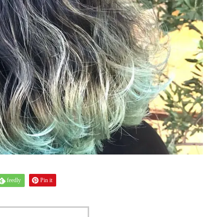
feedly
Pin it