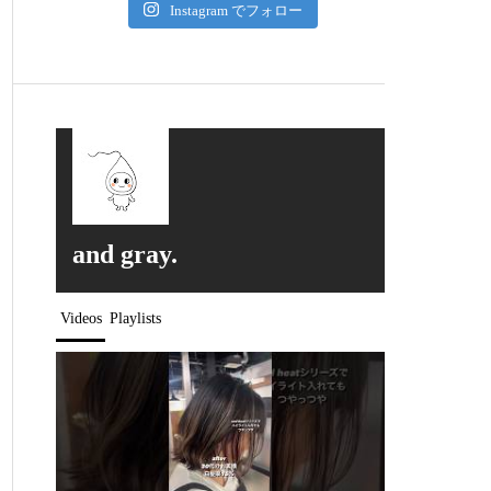
Instagram でフォロー
and gray.
Videos
Playlists