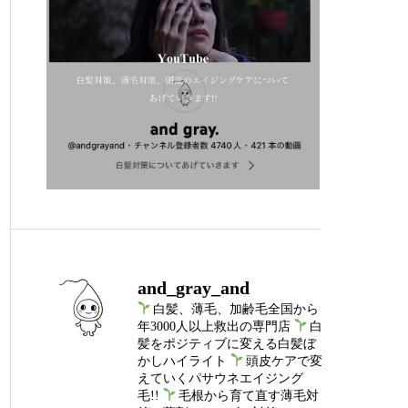
and_gray_and
白髪、薄毛、加齢毛全国から
年3000人以上救出の専門店
白
髪をポジティブに変える白髪ぼ
かしハイライト
頭皮ケアで変
えていくパサウネエイジング
毛!!
毛根から育て直す薄毛対