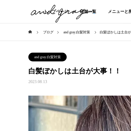
トップページ
店舗一覧
メニューと
ブログ
and gray.白髪対策
白髪ぼかしは土台
and gray.白髪対策
白髪ぼかしは土台が大事！！
2023.08.13