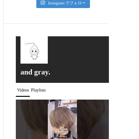
Instagram でフォロー
and gray.
Videos
Playlists