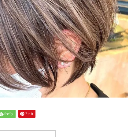
feedly
Pin it