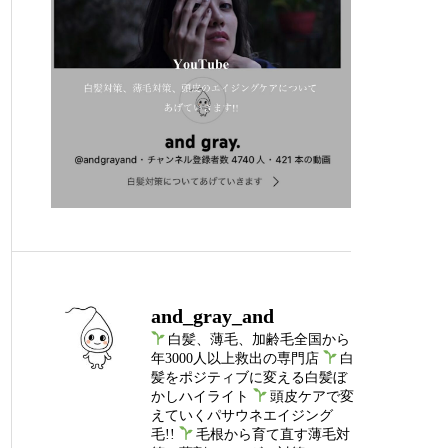
and_gray_and
白髪、薄毛、加齢毛全国から
年3000人以上救出の専門店
白
髪をポジティブに変える白髪ぼ
かしハイライト
頭皮ケアで変
えていくパサウネエイジング
毛!!
毛根から育て直す薄毛対