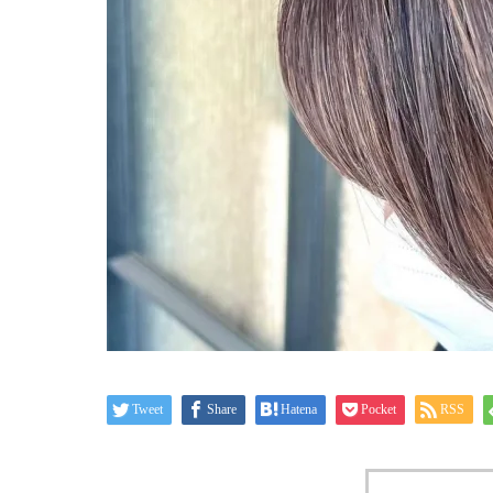
Tweet
Share
Hatena
Pocket
RSS