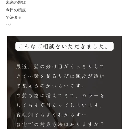
未来の髪は
今日の頭皮
で決まる
and.