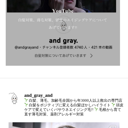
and_gray_and
白髪、薄毛、加齢毛全国から年3000人以上救出の専門店
白髪をポジティブに変える白髪ぼかしハイライト
頭皮
ケアで変えていくパサウネエイジング毛!!
毛根から育て
直す薄毛対策、薬剤アレルギー対策