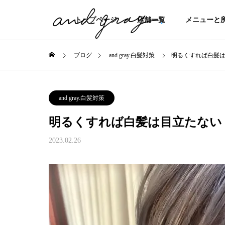
トップページ
店舗一覧
メニューと
ブログ
and gray.白髪対策
明るくすれば白髪
and gray.白髪対策
明るくすれば白髪は目立たない
2023.02.26