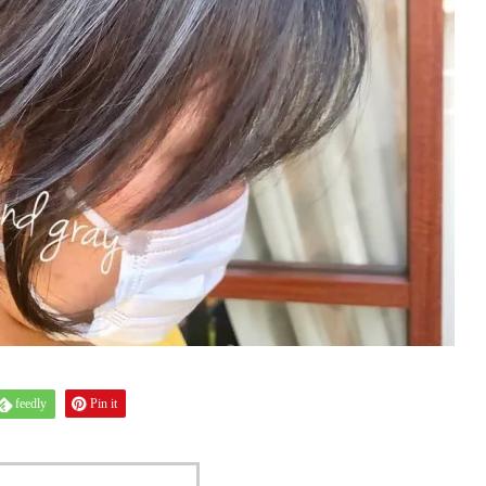
feedly
Pin it