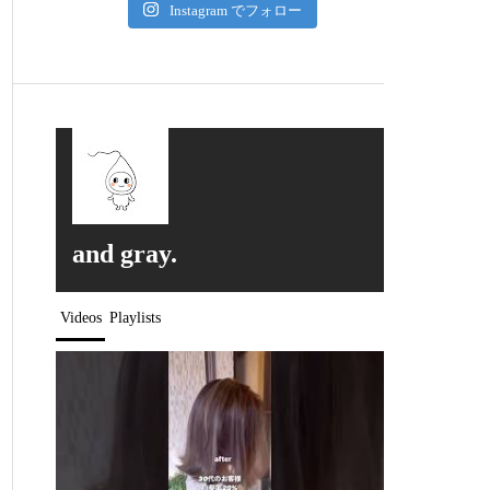
Instagram でフォロー
and gray.
Videos
Playlists