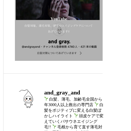
and_gray_and
白髪、薄毛、加齢毛全国から
年3000人以上救出の専門店
白
髪をポジティブに変える白髪ぼ
かしハイライト
頭皮ケアで変
えていくパサウネエイジング
毛!!
毛根から育て直す薄毛対