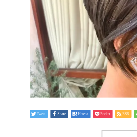
Tweet
Share
Hatena
Pocket
RSS