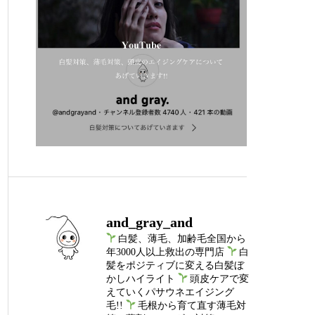
and_gray_and
白髪、薄毛、加齢毛全国から
年3000人以上救出の専門店
白
髪をポジティブに変える白髪ぼ
かしハイライト
頭皮ケアで変
えていくパサウネエイジング
毛!!
毛根から育て直す薄毛対