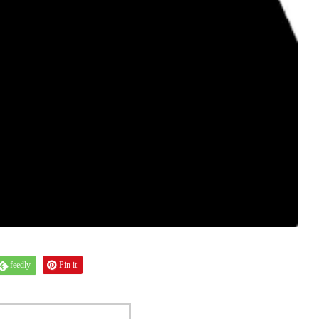
feedly
Pin it