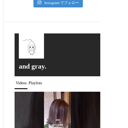
Instagram でフォロー
and gray.
Videos
Playlists