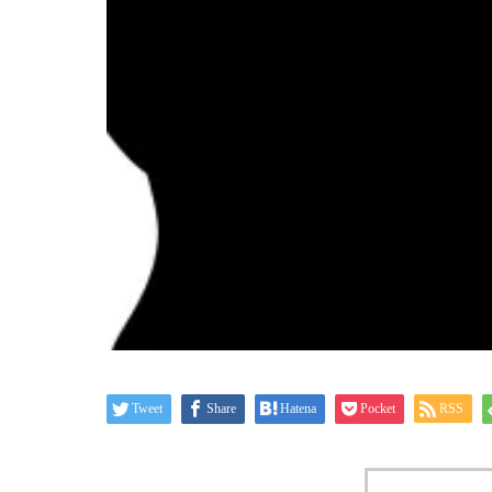
Tweet
Share
Hatena
Pocket
RSS