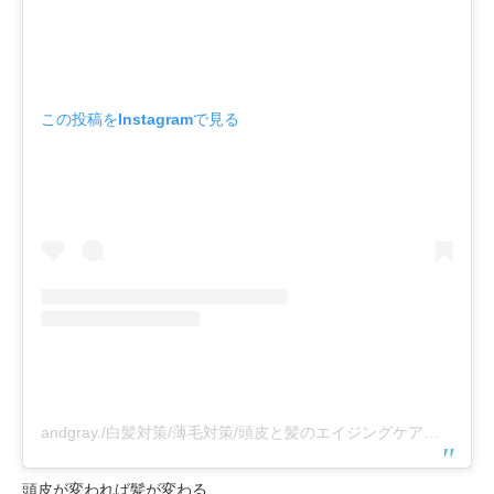
この投稿をInstagramで見る
andgray./白髪対策/薄毛対策/頭皮と髪のエイジングケア専門ブランド/東京/千葉船橋(@and_gray_and)がシェアした投稿
頭皮が変われば髪が変わる