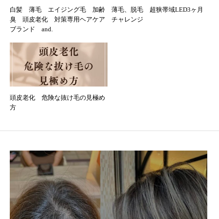
白髪 薄毛 エイジング毛 加齢
薄毛、脱毛 超狭帯域LED3ヶ月
臭 頭皮老化 対策専用ヘアケア
チャレンジ
ブランド and.
頭皮老化 危険な抜け毛の見極め
方