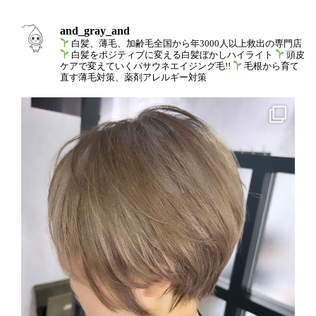
and_gray_and
白髪、薄毛、加齢毛全国から年3000人以上救出の専門店
白髪をポジティブに変える白髪ぼかしハイライト
頭皮
ケアで変えていくパサウネエイジング毛!!
毛根から育て
直す薄毛対策、薬剤アレルギー対策