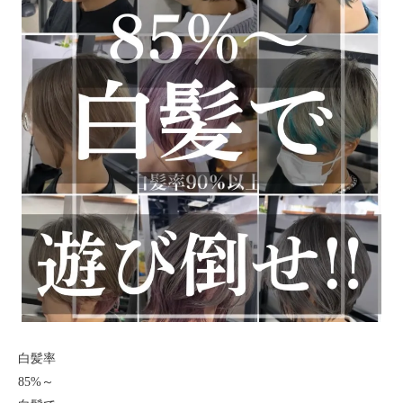
白髪率
85%～