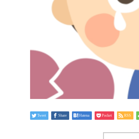
Tweet
Share
Hatena
Pocket
RSS