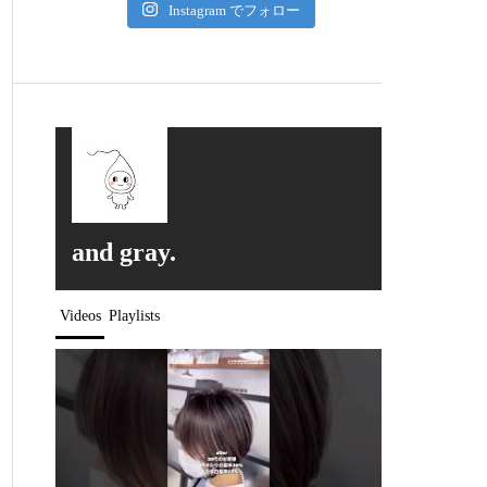
Instagram でフォロー
and gray.
Videos
Playlists