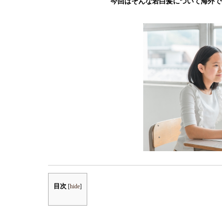
今回はそんな若白髪について海外で
目次
[
hide
]