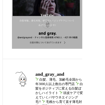
and_gray_and
白髪、薄毛、加齢毛全国から
年3000人以上救出の専門店
白
髪をポジティブに変える白髪ぼ
かしハイライト
頭皮ケアで変
えていくパサウネエイジング
毛!!
毛根から育て直す薄毛対