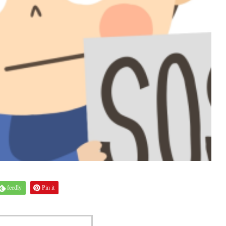
feedly
Pin it