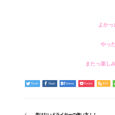
よかっ
やった
またっ楽し
Tweet
Share
Hatena
Pocket
RSS
老けないドライヤーの使い方！！