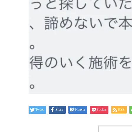
Tweet
Share
Hatena
Pocket
RSS