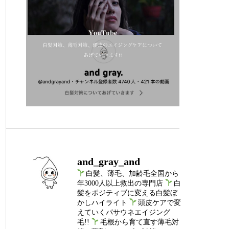
and_gray_and
白髪、薄毛、加齢毛全国から
年3000人以上救出の専門店
白
髪をポジティブに変える白髪ぼ
かしハイライト
頭皮ケアで変
えていくパサウネエイジング
毛!!
毛根から育て直す薄毛対