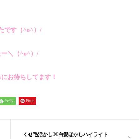
たです（^o^）/
ー＼（^o^）/
みにお待ちしてます！
feedly
Pin it
くせ毛活かし
白髪ぼかしハイライト