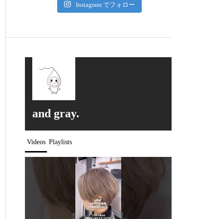
Instagram でフォロー
and gray.
Videos
Playlists