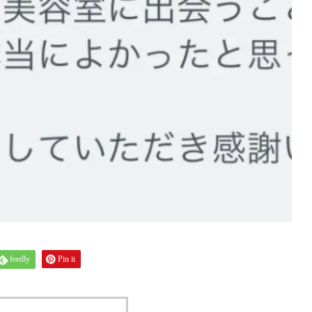
feedly
Pin it