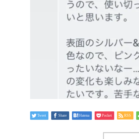
Tweet
Share
Hatena
Pocket
RSS