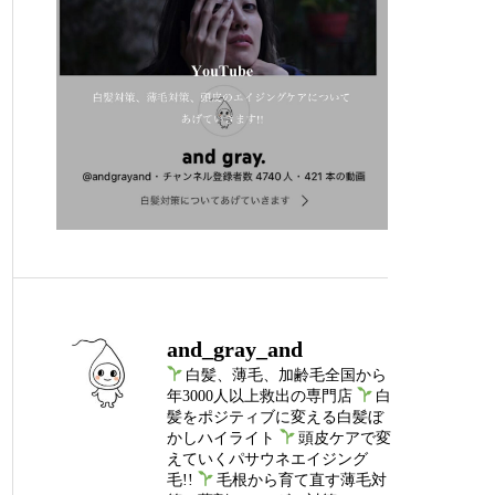
and_gray_and
白髪、薄毛、加齢毛全国から
年3000人以上救出の専門店
白
髪をポジティブに変える白髪ぼ
かしハイライト
頭皮ケアで変
えていくパサウネエイジング
毛!!
毛根から育て直す薄毛対