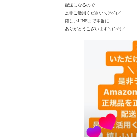
配送になるので
是非ご活用ください＼(^o^)／
嬉しいLINEまで本当に
ありがとうございます＼(^o^)／