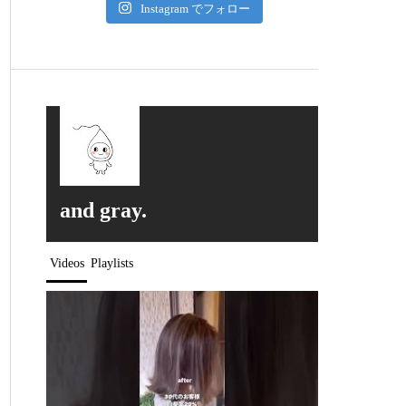
Instagram でフォロー
and gray.
Videos
Playlists