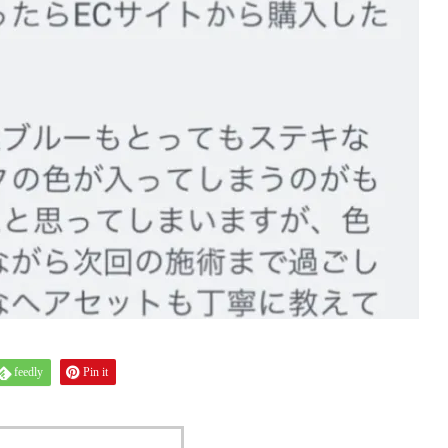
feedly
Pin it