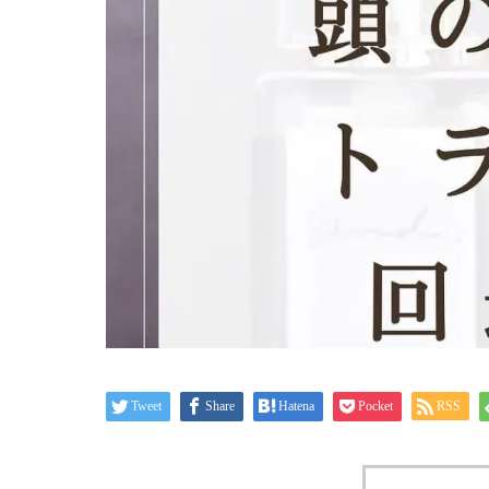
Tweet
Share
Hatena
Pocket
RSS