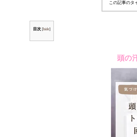
この記事のタ
目次
[
hide
]
頭の