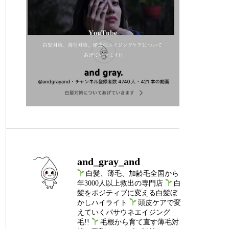
and_gray_and
白髪、薄毛、加齢毛全国から
年3000人以上救出の専門店
白
髪をポジティブに変える白髪ぼ
かしハイライト
頭皮ケアで変
えていくパサウネエイジング
毛!!
毛根から育て直す薄毛対