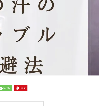
feedly
Pin it