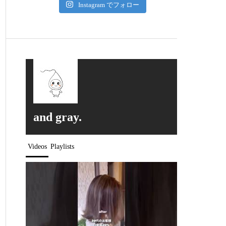
Instagram でフォロー
and gray.
Videos
Playlists