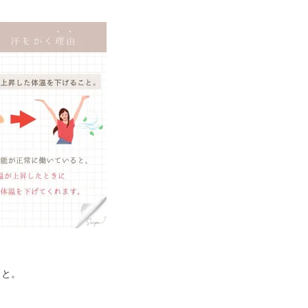
こと。
、