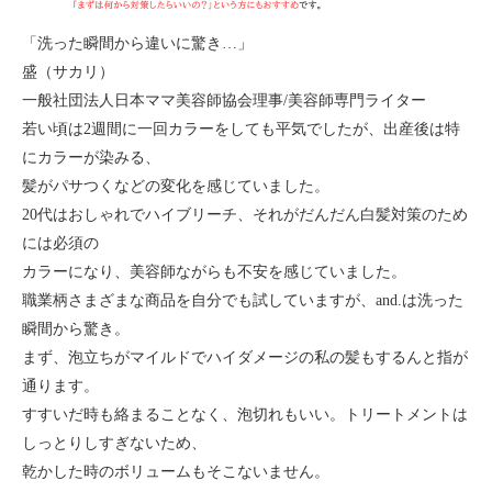
「洗った瞬間から違いに驚き…」
盛（サカリ）
一般社団法人日本ママ美容師協会理事/美容師専門ライター
若い頃は2週間に一回カラーをしても平気でしたが、出産後は特
にカラーが染みる、
髪がパサつくなどの変化を感じていました。
20代はおしゃれでハイブリーチ、それがだんだん白髪対策のため
には必須の
カラーになり、美容師ながらも不安を感じていました。
職業柄さまざまな商品を自分でも試していますが、and.は洗った
瞬間から驚き。
まず、泡立ちがマイルドでハイダメージの私の髪もするんと指が
通ります。
すすいだ時も絡まることなく、泡切れもいい。トリートメントは
しっとりしすぎないため、
乾かした時のボリュームもそこないません。