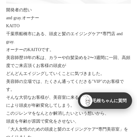
開発者の想い
and gray.オーナー
KAITO
千葉県船橋市にある、頭皮と髪のエイジングケア*専門店 and
gray.
オーナーのKAITOです。
美容師歴18年の私は、カラーや白髪染めを2〜3週間に一回、高頻
度でご来店頂くお客様の頭皮が
どんどんエイジングしていくことに気づきました。
美容師の立場では、たくさん通ってくださる"VIP"のお客様で
す。
そんな大切なお客様が、美容室に来るたびに頭皮は薬剤ダメージ
毛根ちゃんに質問
により頭皮が年齢変化してしまう。
このジレンマをなんとか解消したいという想いから、
頭皮を年齢が原因で変化をさせない、
「大人女性のための頭皮と髪のエイジングケア*専門美容室」を